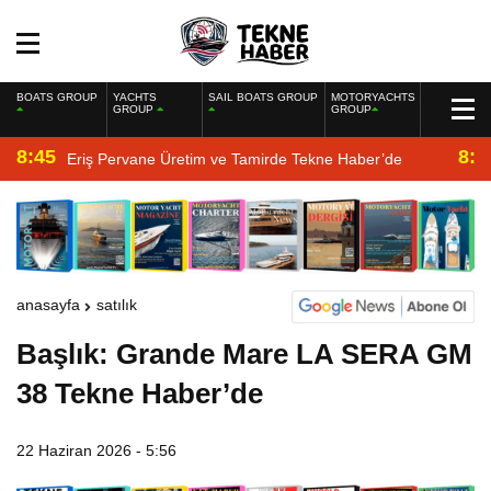
BOATS GROUP
YACHTS
SAIL BOATS GROUP
MOTORYACHTS
GROUP
GROUP
8:45
8:2
Eriş Pervane Üretim ve Tamirde Tekne Haber’de
anasayfa
satılık
Başlık: Grande Mare LA SERA GM
38 Tekne Haber’de
22 Haziran 2026 - 5:56