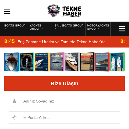
BOATS GROUP
YACHTS
SAIL BOATS GROUP
MOTORYACHTS
GROUP
GROUP
8:45
8:2
Eriş Pervane Üretim ve Tamirde Tekne Haber’de
Bize Ulaşın