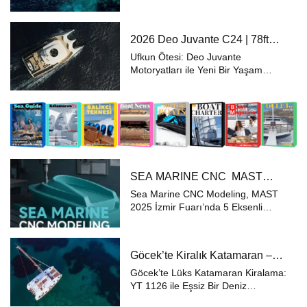
Sürdürülebilir Gücün Zarafeti
Sunreef 50 Eco, güneş panelleri ve
elektrikli motorları sayesinde
2026 Deo Juvante C24 | 78ft
denizde karbon ayak izinizi
Explorer Power Catamaran
minimum...
Ufkun Ötesi: Deo Juvante
Motoryatları ile Yeni Bir Yaşam
Başlıyor Hayal Et, Keşfet, Yelken Aç
Deniz tutkusu, özgürlüğü ve keşif
arzusunu tek bir yelken altında
birleştiren Deo Juvante, “Your life
beyo...
SEA MARINE CNC MAST
2025 İzmir’de 5 Eksenli
Sea Marine CNC Modeling, MAST
Teknolojisiyle Fark Yaratıyor
2025 İzmir Fuarı’nda 5 Eksenli
Teknolojisiyle Sektöre Güç Katıyor
Denizcilik sektörüne özel yüksek
hassasiyetli üretim çözümleri sunan
Göcek’te Kiralık Katamaran –
Sea Marine CNC Modeling,
Katamaran Konforu Yattayım
Türkiye...
Göcek’te Lüks Katamaran Kiralama:
Farkıyla
YT 1126 ile Eşsiz Bir Deniz
Macerası Ege’nin en güzel koylarını