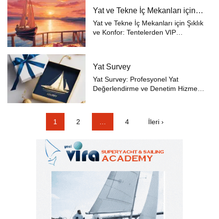
zamanda yüksek düzeyde bir
Yat ve Tekne İç Mekanları için
yönetim ve bakım gereksinimini de
Şıklık ve Konfor
beraberin...
Yat ve Tekne İç Mekanları için Şıklık
ve Konfor: Tentelerden VIP
Kabinlere Kadar Tekne ve yat
sahipleri, denizde geçirdikleri
zamanın her anını daha konforlu ve
Yat Survey
şık hale getirmek ister.
Motoryat.com, ...
Yat Survey: Profesyonel Yat
Değerlendirme ve Denetim Hizmeti
– Motoryat.com Yat alım ve satım
işlemleri, özellikle yüksek değerli
deniz araçları için titiz bir süreç
1
2
…
4
İleri ›
gerektirir. Motoryat.com, denizcil...