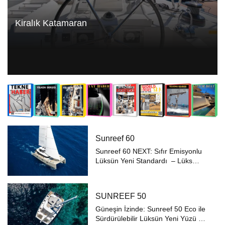
Kiralık Katamaran
Sunreef 60
Sunreef 60 NEXT: Sıfır Emisyonlu
Lüksün Yeni Standardı – Lüks
yatçılık dünyasında sürdürülebilirlik
ve inovasyonu buluşturan Sunreef
60 NEXT, çevre dostu teknolojileri
SUNREEF 50
ve modern tasarım çizgileriyle ...
Güneşin İzinde: Sunreef 50 Eco ile
Sürdürülebilir Lüksün Yeni Yüzü ⚓