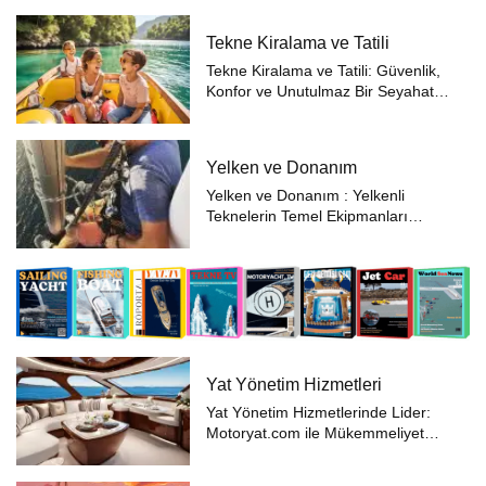
keşfetmek ve lüks bir tatil deneyimi
yaşamak ister misiniz?
Tekne Kiralama ve Tatili
Yattayım.com ile YT 1126
katamaranı sizler...
Tekne Kiralama ve Tatili: Güvenlik,
Konfor ve Unutulmaz Bir Seyahat
Deneyimi Tekne kiralama, deniz
tutkunlarının unutulmaz bir tatil
deneyimi yaşamak için en ideal
Yelken ve Donanım
seçeneklerden biridir. Ancak
tekneye...
Yelken ve Donanım : Yelkenli
Teknelerin Temel Ekipmanları
Yelkenli tekneler, denizcilik
dünyasında özel bir yer tutar. Hem
keyifli bir seyir sağlamak hem de
denizde ruhu hissedebilmek için
yelkenli te...
Yat Yönetim Hizmetleri
Yat Yönetim Hizmetlerinde Lider:
Motoryat.com ile Mükemmeliyet
Lüks yat sahipliği, sadece prestijli
bir yaşam tarzını değil, aynı