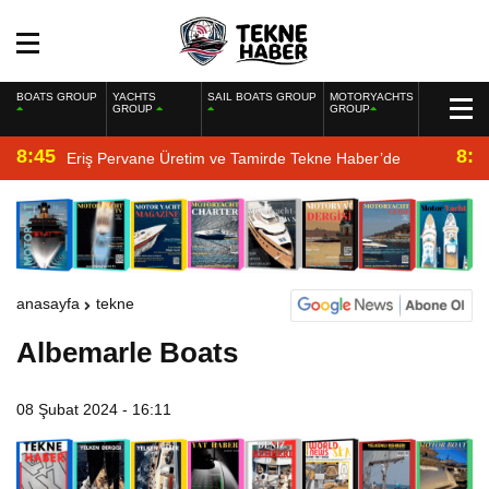
BOATS GROUP
YACHTS
SAIL BOATS GROUP
MOTORYACHTS
GROUP
GROUP
8:45
8:2
Eriş Pervane Üretim ve Tamirde Tekne Haber’de
anasayfa
tekne
Albemarle Boats
08 Şubat 2024 - 16:11