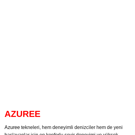
AZUREE
Azuree
tekneleri, hem deneyimli denizciler hem de yeni
başlayanlar için en konforlu seyir deneyimi ve yüksek