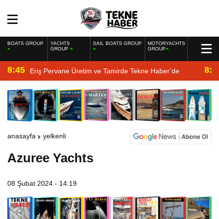
BOATS GROUP
YACHTS
SAIL BOATS GROUP
MOTORYACHTS
GROUP
GROUP
8:45
8:2
Eriş Pervane Üretim ve Tamirde Tekne Haber’de
anasayfa
yelkenli
Azuree Yachts
08 Şubat 2024 - 14:19