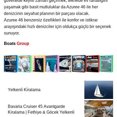
güvertede keyifli zaman geçirmek, teknede ev rahatlığını
yaşamak gibi basit mutluluklar da Azuree 46 ile her
denizcinin seyahat planının bir parçası olacak.
Azuree 46 benzersiz özellikleri ile konfor ve istikrar
arayışındaki hızlı denizciler için oldukça güçlü bir seçenek
sunuyor.
Boats
Group
Yelkenli̇ Ki̇ralama
Bavaria Cruiser 45 Avantgarde
Kiralama | Fethiye & Göcek Yelkenli