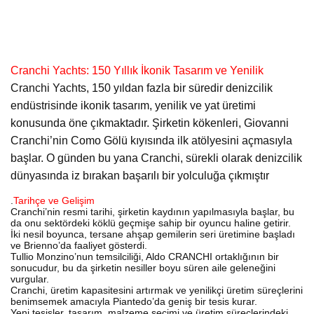
Cranchi Yachts: 150 Yıllık İkonik Tasarım ve Yenilik
Cranchi Yachts, 150 yıldan fazla bir süredir denizcilik
endüstrisinde ikonik tasarım, yenilik ve yat üretimi
konusunda öne çıkmaktadır. Şirketin kökenleri, Giovanni
Cranchi’nin Como Gölü kıyısında ilk atölyesini açmasıyla
başlar. O günden bu yana Cranchi, sürekli olarak denizcilik
dünyasında iz bırakan başarılı bir yolculuğa çıkmıştır
.
Tarihçe ve Gelişim
Cranchi’nin resmi tarihi, şirketin kaydının yapılmasıyla başlar, bu
da onu sektördeki köklü geçmişe sahip bir oyuncu haline getirir.
İki nesil boyunca, tersane ahşap gemilerin seri üretimine başladı
ve Brienno’da faaliyet gösterdi.
Tullio Monzino’nun temsilciliği, Aldo CRANCHI ortaklığının bir
sonucudur, bu da şirketin nesiller boyu süren aile geleneğini
vurgular.
Cranchi, üretim kapasitesini artırmak ve yenilikçi üretim süreçlerini
benimsemek amacıyla Piantedo’da geniş bir tesis kurar.
Yeni tesisler, tasarım, malzeme seçimi ve üretim süreçlerindeki