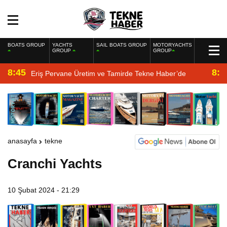
BOATS GROUP
YACHTS
SAIL BOATS GROUP
MOTORYACHTS
GROUP
GROUP
8:45
8:2
Eriş Pervane Üretim ve Tamirde Tekne Haber’de
anasayfa
tekne
Cranchi Yachts
10 Şubat 2024 - 21:29