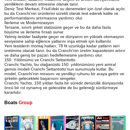
yeniliklerin devam etmesine olanak tanır.
Deniz Test Merkezi, Friuli’deki su denemeleri için özel olarak açılır,
bu da Cranchi’nin ürünlerini sürekli olarak test ederek kalite ve
performanslarını artırmasına yardımcı olur.
İlerleme ve Modernizasyon
Tersane, sınırlı şirket statüsüne geçer ve bu da daha fazla
büyüme ve ilerleme fırsatı sunar.
Yetmiş tesisler faaliyete geçer ve dünyanın en yüksek otomasyon
seviyesine sahip eğlence yatlarını inşa etmek için kullanılır.
Yeni tesislerin montaj hatları, 78 fit uzunluğa kadar yatların seri
üretimine olanak tanır, bu da Cranchi’nin üretim kapasitesini artırır
ve daha geniş bir pazarı hedeflemesine yardımcı olur.
150. Yıldönümü ve Cranchi Settantotto
Cranchi Yachts, bu olağanüstü 150. yıldönümünü yeni amiral
gemisi modeli Cranchi Settantotto’nun sunumuyla kutlar. Bu
model, Cranchi’nin mirasını ve yenilikçi ruhunu bir araya getirir ve
şirketin gelecekteki başarısını simgeler.
Cranchi Yachts, 150 yıldan fazla bir süredir denizcilik dünyasında
öncü bir rol oynamış ve gelecekte de bu geleneği sürdürmeye
kararlıdır.
Boats
Group