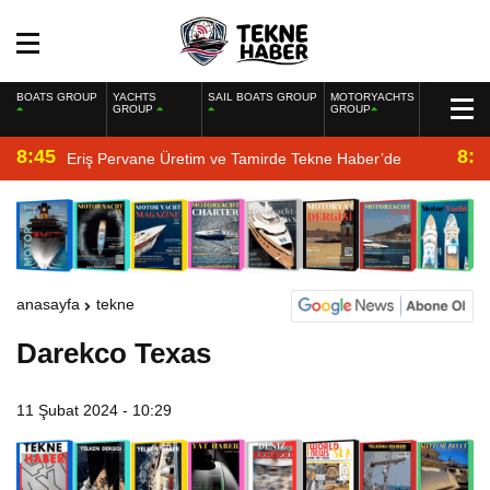
BOATS GROUP
YACHTS
SAIL BOATS GROUP
MOTORYACHTS
GROUP
GROUP
8:45
8:2
Eriş Pervane Üretim ve Tamirde Tekne Haber’de
anasayfa
tekne
Darekco Texas
11 Şubat 2024 - 10:29