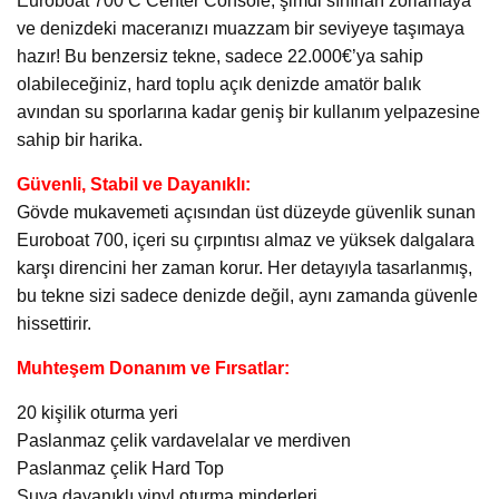
Euroboat 700 C Center Console, şimdi sınırları zorlamaya
ve denizdeki maceranızı muazzam bir seviyeye taşımaya
hazır! Bu benzersiz tekne, sadece 22.000€’ya sahip
olabileceğiniz, hard toplu açık denizde amatör balık
avından su sporlarına kadar geniş bir kullanım yelpazesine
sahip bir harika.
Güvenli, Stabil ve Dayanıklı:
Gövde mukavemeti açısından üst düzeyde güvenlik sunan
Euroboat 700, içeri su çırpıntısı almaz ve yüksek dalgalara
karşı direncini her zaman korur. Her detayıyla tasarlanmış,
bu tekne sizi sadece denizde değil, aynı zamanda güvenle
hissettirir.
Muhteşem Donanım ve Fırsatlar:
20 kişilik oturma yeri
Paslanmaz çelik vardavelalar ve merdiven
Paslanmaz çelik Hard Top
Suya dayanıklı vinyl oturma minderleri