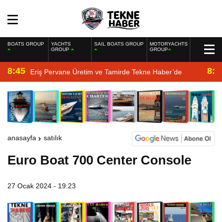
BOATS GROUP
YACHTS
SAIL BOATS GROUP
MOTORYACHTS
GROUP
GROUP
8:45
8:2
Eriş Pervane Üretim ve Tamirde Tekne Haber’de
anasayfa
satılık
Euro Boat 700 Center Console
27 Ocak 2024 - 19:23