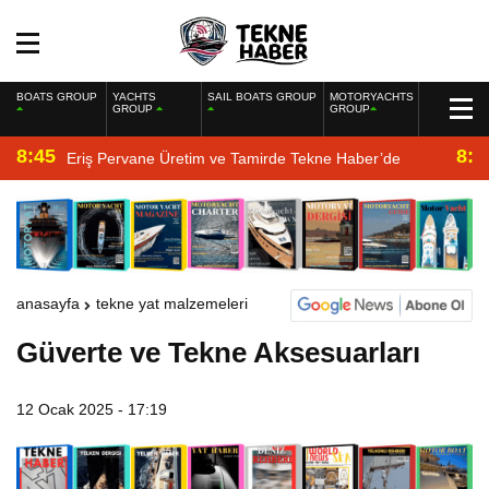
BOATS GROUP
YACHTS
SAIL BOATS GROUP
MOTORYACHTS
GROUP
GROUP
8:45
8:2
Eriş Pervane Üretim ve Tamirde Tekne Haber’de
anasayfa
tekne yat malzemeleri
Güverte ve Tekne Aksesuarları
12 Ocak 2025 - 17:19