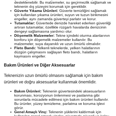
desteklenebilir. Bu malzemeler, su geçirmezlik sağlamak ve
teknenin dış yüzeyini korumak için gereklidir.
Güverte Yıkama Ürünleri:
Güverte temizliğini sağlamak
için kullanılan yıkama ürünleri, suyun ve tuzun birikmesini
engeller, aynı zamanda güverteyi parlatır ve korur.
Tutamaklar:
Güvertede denizde hareket ederken güvenliği
artıran tutamaklar, özellikle rüzgarlı havalarda denizcinin
dengeyi sağlamasına yardımcı olur.
Döşemelik Malzemeler:
Tekne içindeki oturma alanlarının
konforu için döşemelik malzemeler kullanılır. Bu
malzemeler, suya dayanıklı ve uzun ömürlü olmalıdır.
Fleto Bandı:
Yelkenli teknelerde, yelken halatlarının
düzgün çalışmasını sağlayan fleto bandı, halatların
kaymasını engeller.
Bakım Ürünleri ve Diğer Aksesuarlar
Teknenizin uzun ömürlü olmasını sağlamak için bakım
ürünleri ve doğru aksesuarlar kullanmak önemlidir.
Bakım Ürünleri:
Teknenin güvertesindeki aksesuarların
korunması, korozyonun önlenmesi ve paslanma gibi
sorunlarla mücadele edilmesi için bakım ürünleri kullanılır.
Bu ürünler, yüzey temizleme, parlatma ve koruma işlevi
görür.
Genel Amaçlı Vinç:
Teknenin yüklerini kaldırmak için