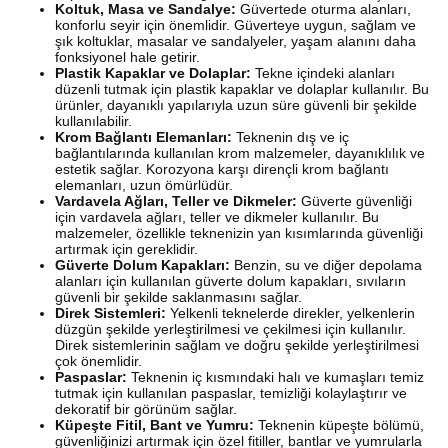
Koltuk, Masa ve Sandalye:
Güvertede oturma alanları,
konforlu seyir için önemlidir. Güverteye uygun, sağlam ve
şık koltuklar, masalar ve sandalyeler, yaşam alanını daha
fonksiyonel hale getirir.
Plastik Kapaklar ve Dolaplar:
Tekne içindeki alanları
düzenli tutmak için plastik kapaklar ve dolaplar kullanılır. Bu
ürünler, dayanıklı yapılarıyla uzun süre güvenli bir şekilde
kullanılabilir.
Krom Bağlantı Elemanları:
Teknenin dış ve iç
bağlantılarında kullanılan krom malzemeler, dayanıklılık ve
estetik sağlar. Korozyona karşı dirençli krom bağlantı
elemanları, uzun ömürlüdür.
Vardavela Ağları, Teller ve Dikmeler:
Güverte güvenliği
için vardavela ağları, teller ve dikmeler kullanılır. Bu
malzemeler, özellikle teknenizin yan kısımlarında güvenliği
artırmak için gereklidir.
Güverte Dolum Kapakları:
Benzin, su ve diğer depolama
alanları için kullanılan güverte dolum kapakları, sıvıların
güvenli bir şekilde saklanmasını sağlar.
Direk Sistemleri:
Yelkenli teknelerde direkler, yelkenlerin
düzgün şekilde yerleştirilmesi ve çekilmesi için kullanılır.
Direk sistemlerinin sağlam ve doğru şekilde yerleştirilmesi
çok önemlidir.
Paspaslar:
Teknenin iç kısmındaki halı ve kumaşları temiz
tutmak için kullanılan paspaslar, temizliği kolaylaştırır ve
dekoratif bir görünüm sağlar.
Küpeşte Fitil, Bant ve Yumru:
Teknenin küpeşte bölümü,
güvenliğinizi artırmak için özel fitiller, bantlar ve yumrularla