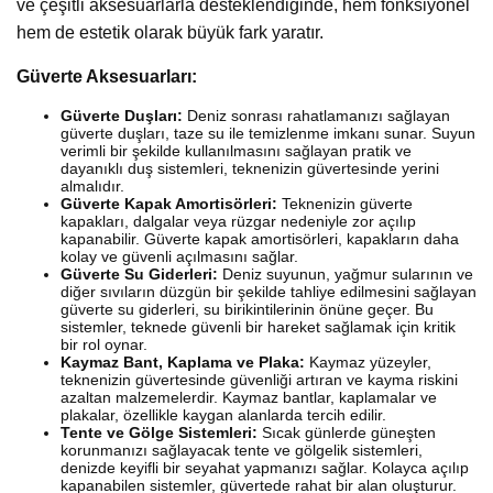
ve çeşitli aksesuarlarla desteklendiğinde, hem fonksiyonel
hem de estetik olarak büyük fark yaratır.
Güverte Aksesuarları:
Güverte Duşları:
Deniz sonrası rahatlamanızı sağlayan
güverte duşları, taze su ile temizlenme imkanı sunar. Suyun
verimli bir şekilde kullanılmasını sağlayan pratik ve
dayanıklı duş sistemleri, teknenizin güvertesinde yerini
almalıdır.
Güverte Kapak Amortisörleri:
Teknenizin güverte
kapakları, dalgalar veya rüzgar nedeniyle zor açılıp
kapanabilir. Güverte kapak amortisörleri, kapakların daha
kolay ve güvenli açılmasını sağlar.
Güverte Su Giderleri:
Deniz suyunun, yağmur sularının ve
diğer sıvıların düzgün bir şekilde tahliye edilmesini sağlayan
güverte su giderleri, su birikintilerinin önüne geçer. Bu
sistemler, teknede güvenli bir hareket sağlamak için kritik
bir rol oynar.
Kaymaz Bant, Kaplama ve Plaka:
Kaymaz yüzeyler,
teknenizin güvertesinde güvenliği artıran ve kayma riskini
azaltan malzemelerdir. Kaymaz bantlar, kaplamalar ve
plakalar, özellikle kaygan alanlarda tercih edilir.
Tente ve Gölge Sistemleri:
Sıcak günlerde güneşten
korunmanızı sağlayacak tente ve gölgelik sistemleri,
denizde keyifli bir seyahat yapmanızı sağlar. Kolayca açılıp
kapanabilen sistemler, güvertede rahat bir alan oluşturur.