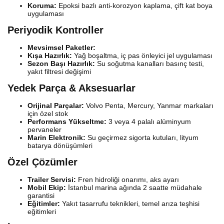
Koruma:
Epoksi bazlı anti-korozyon kaplama, çift kat boya
uygulaması
Periyodik Kontroller
Mevsimsel Paketler:
Kışa Hazırlık:
Yağ boşaltma, iç pas önleyici jel uygulaması
Sezon Başı Hazırlık:
Su soğutma kanalları basınç testi,
yakıt filtresi değişimi
Yedek Parça & Aksesuarlar
Orijinal Parçalar:
Volvo Penta, Mercury, Yanmar markaları
için özel stok
Performans Yükseltme:
3 veya 4 palalı alüminyum
pervaneler
Marin Elektronik:
Su geçirmez sigorta kutuları, lityum
batarya dönüşümleri
Özel Çözümler
Trailer Servisi:
Fren hidroliği onarımı, aks ayarı
Mobil Ekip:
İstanbul marina ağında 2 saatte müdahale
garantisi
Eğitimler:
Yakıt tasarrufu teknikleri, temel arıza teşhisi
eğitimleri