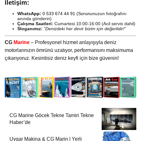
İletişim:
Whats
App:
0 533 674 44 91
(Sorun
unuzun fotoğrafını
anında gönderin)
Çalışma Saatleri:
Cumartesi 10:00-16:00 (Acil servis dahil)
Sloganımız:
“Denizdeki her devir bizim için değerlidir!”
CG
Marine
– Profesyonel hizmet anlayışıyla deniz
motorlarınızın ömrünü uzatıyor, performansını maksimuma
çıkarıyoruz. Kesintisiz deniz keyfi için bize güvenin!
CG Marine Göcek Tekne Tamiri Tekne
Haber’de
Uygar Makina & CG Marin | Yerli