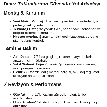
Deniz Tutkunlarının Güvenilir Yol Arkadaşı
Montaj & Kurulum
Yeni Motor Montajı:
İçten ve dıştan takma motorlar için
profesyonel uyumlandırma
Teknoloji Entegrasyonu:
GPS, sonar, yakıt sensörleri ve
otopilot sistemleri kurulumu
Hassas Ayarlar:
Şanzıman dişli optimizasyonu, pervane
pitch-balans kontrolü
Tamir & Bakım
Acil Destek:
7/24 su girişi, aşırı ısınma veya elektrik
arızaları için müdahale
Yakıt Sistemi:
Enjektör temizliği, common-rail onarımı,
yakıt pompası revizyonu
Elektrik Sistemi:
Marş motoru sargısı, akü şarj regülatörü,
korozyon hasarı onarımları
⚡ Revizyon & Performans
Güç Artırımı:
ECU yazılım güncellemeleri, turbo
ayarlamaları
Ömür Uzatma:
Silindir kapak yenileme, krank mili yüzey
düzeltme