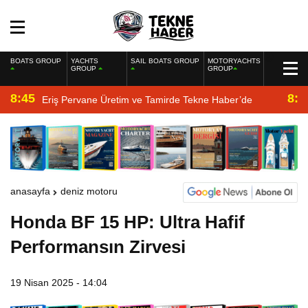
BOATS GROUP
YACHTS
SAIL BOATS GROUP
MOTORYACHTS
GROUP
GROUP
8:45
8:2
Eriş Pervane Üretim ve Tamirde Tekne Haber’de
anasayfa
deniz motoru
Honda BF 15 HP: Ultra Hafif
Performansın Zirvesi
19 Nisan 2025 - 14:04