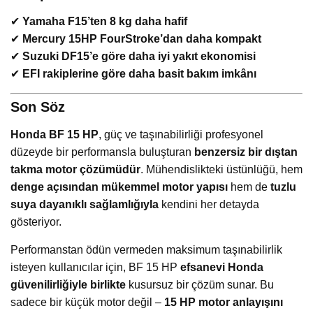
✔
Yamaha F15’ten 8 kg daha hafif
✔
Mercury 15HP FourStroke’dan daha kompakt
✔
Suzuki DF15’e göre daha iyi yakıt ekonomisi
✔
EFI rakiplerine göre daha basit bakım imkânı
Son Söz
Honda BF 15 HP
, güç ve taşınabilirliği profesyonel
düzeyde bir performansla buluşturan
benzersiz bir dıştan
takma motor çözümüdür
. Mühendislikteki üstünlüğü, hem
denge açısından mükemmel motor yapısı
hem de
tuzlu
suya dayanıklı sağlamlığıyla
kendini her detayda
gösteriyor.
Performanstan ödün vermeden maksimum taşınabilirlik
isteyen kullanıcılar için, BF 15 HP
efsanevi Honda
güvenilirliğiyle birlikte
kusursuz bir çözüm sunar. Bu
sadece bir küçük motor değil –
15 HP motor anlayışını