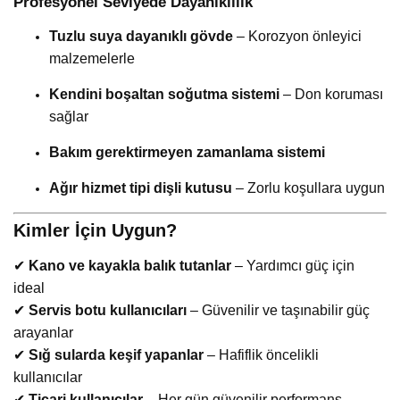
Profesyonel Seviyede Dayanıklılık
Tuzlu suya dayanıklı gövde
– Korozyon önleyici
malzemelerle
Kendini boşaltan soğutma sistemi
– Don koruması
sağlar
Bakım gerektirmeyen zamanlama sistemi
Ağır hizmet tipi dişli kutusu
– Zorlu koşullara uygun
Kimler İçin Uygun?
✔
Kano ve kayakla balık tutanlar
– Yardımcı güç için
ideal
✔
Servis botu kullanıcıları
– Güvenilir ve taşınabilir güç
arayanlar
✔
Sığ sularda keşif yapanlar
– Hafiflik öncelikli
kullanıcılar
✔
Ticari kullanıcılar
– Her gün güvenilir performans