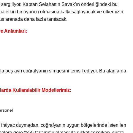
 sergiliyor. Kaptan Selahattin Savak’ın önderliğindeki bu
aha etkin bir oyuncu olmasına katkı sağlayacak ve ülkemizin
ası arenada daha fazla tanıtacak.
ve Anlamları:
la beş ayrı coğrafyanın simgesini temsil ediyor. Bu alanlarda
rda Kullanılabilir Modellerimiz:
ersonel
 ihtiyaç duymadan, coğrafyanın uygun bölgelerinde istenilen
eknelere göre %50 tasarruflu olmasıyla dikkat çekerken, sürati