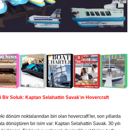
çi Bir Soluk: Kaptan Selahattin Savak’ın Hovercraft
ki dönüm noktalarından biri olan hovercraft’ler, son yıllarda
rsata dönüştüren bir isim var: Kaptan Selahattin Savak. 30 yılı