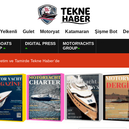
Yelkenli
Gulet
Motoryat
Katamaran
Şişme Bot
De
BOATS
DIGITAL PRESS
MOTORYACHTS
P
GROUP
retim ve Tamirde Tekne Haber’de