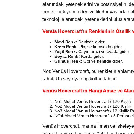
alanındaki yeteneklerini ve potansiyelini de
proje, Türkiye’nin denizcilik dünyasında d
teknoloji alanındaki yeteneklerini uluslarar
Venüs Hovercraft’ın Renklerinin Özellik 
Mavi Renk:
Denizde gider.
Krem Renk:
Plaj ve kumsalda gider.
Yeşil Renk:
Çayır, arazi ve ovada gider.
Beyaz Renk:
Karda gider.
Gümüş Renk:
Göl ve nehirde gider.
Not: Venüs Hovercraft, bu renklerin anlamıy
rahatlıkla seyir yapılıp kullanılabilir.
Venüs Hovercraft’ın Hangi Amaç ve Alanla
No1 Model Venüs Hovercraft / 120 Kişilik
No2 Model Venüs Hovercraft / 120 Kişilik
No3 Model Venüs Hovercraft / 12 Kişilik P
NO4 Model Venüs Hovercraft / 8 Personel
Venüs Hovercraft, marina liman ve iskeleye
yerde karaya çıkarılabilir. Yakıttan diğer t