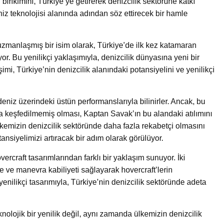
birikimini, Türkiye’ye getirerek denizcilik sektörüne katkı
 teknolojisi alanında adından söz ettirecek bir hamle
uzmanlaşmış bir isim olarak, Türkiye’de ilk kez katamaran
or. Bu yenilikçi yaklaşımıyla, denizcilik dünyasına yeni bir
mi, Türkiye’nin denizcilik alanındaki potansiyelini ve yenilikçi
deniz üzerindeki üstün performanslarıyla bilinirler. Ancak, bu
a keşfedilmemiş olması, Kaptan Savak’ın bu alandaki atılımını
lkemizin denizcilik sektöründe daha fazla rekabetçi olmasını
ansiyelimizi artıracak bir adım olarak görülüyor.
rcraft tasarımlarından farklı bir yaklaşım sunuyor. İki
 ve manevra kabiliyeti sağlayarak hovercraft’lerin
yenilikçi tasarımıyla, Türkiye’nin denizcilik sektöründe adeta
nolojik bir yenilik değil, aynı zamanda ülkemizin denizcilik