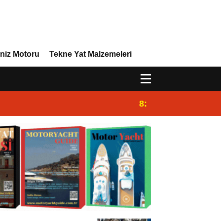
niz Motoru
Tekne Yat Malzemeleri
8:29
Efor Yacht Design