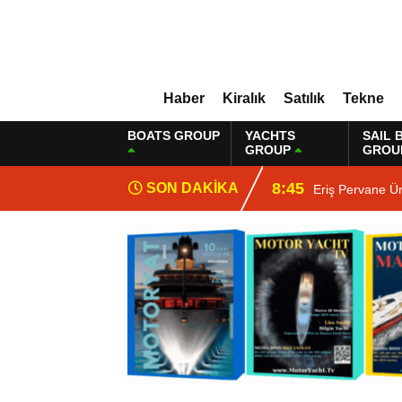
Haber
Kiralık
Satılık
Tekne
BOATS GROUP
YACHTS
SAIL 
GROUP
GROU
8:45
SON DAKİKA
Eriş Pervane Ü