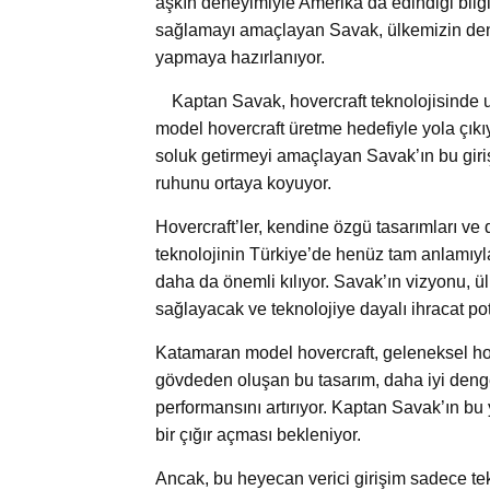
aşkın deneyimiyle Amerika’da edindiği bilgi 
sağlamayı amaçlayan Savak, ülkemizin deniz
yapmaya hazırlanıyor.
Kaptan Savak, hovercraft teknolojisinde 
model hovercraft üretme hedefiyle yola çıkıy
soluk getirmeyi amaçlayan Savak’ın bu girişi
ruhunu ortaya koyuyor.
Hovercraft’ler, kendine özgü tasarımları ve 
teknolojinin Türkiye’de henüz tam anlamıyl
daha da önemli kılıyor. Savak’ın vizyonu, ü
sağlayacak ve teknolojiye dayalı ihracat pot
Katamaran model hovercraft, geleneksel hove
gövdeden oluşan bu tasarım, daha iyi denge
performansını artırıyor. Kaptan Savak’ın bu 
bir çığır açması bekleniyor.
Ancak, bu heyecan verici girişim sadece tek