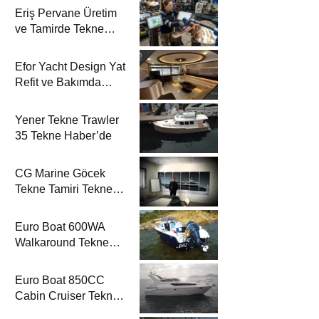
Eriş Pervane Üretim
ve Tamirde Tekne
Haber’de
Efor Yacht Design Yat
Refit ve Bakımda
Tekne Haber’de
Yener Tekne Trawler
35 Tekne Haber’de
CG Marine Göcek
Tekne Tamiri Tekne
Haber’de
Euro Boat 600WA
Walkaround Tekne
Haber’de
Euro Boat 850CC
Cabin Cruiser Tekne
Haber’de