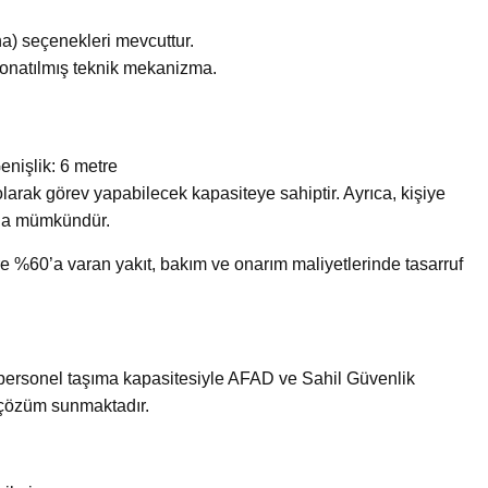
na) seçenekleri mevcuttur.
onatılmış teknik mekanizma.
nişlik: 6 metre
arak görev yapabilecek kapasiteye sahiptir. Ayrıca, kişiye
 da mümkündür.
e %60’a varan yakıt, bakım ve onarım maliyetlerinde tasarruf
 personel taşıma kapasitesiyle AFAD ve Sahil Güvenlik
r çözüm sunmaktadır.