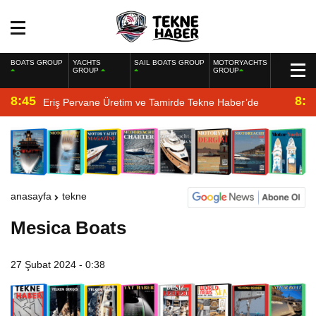
BOATS GROUP
YACHTS
SAIL BOATS GROUP
MOTORYACHTS
GROUP
GROUP
8:45
8:2
Eriş Pervane Üretim ve Tamirde Tekne Haber’de
anasayfa
tekne
Mesica Boats
27 Şubat 2024 - 0:38