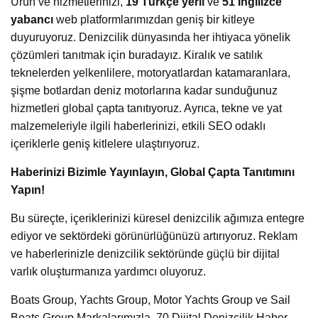
Ürün ve hizmetlerinizi,
19 Türkçe yerli
ve
51 İngilizce
yabancı
web platformlarımızdan geniş bir kitleye
duyuruyoruz. Denizcilik dünyasında her ihtiyaca yönelik
çözümleri tanıtmak için buradayız. Kiralık ve satılık
teknelerden yelkenlilere, motoryatlardan katamaranlara,
şişme botlardan deniz motorlarına kadar sunduğunuz
hizmetleri global çapta tanıtıyoruz. Ayrıca, tekne ve yat
malzemeleriyle ilgili haberlerinizi, etkili SEO odaklı
içeriklerle geniş kitlelere ulaştırıyoruz.
Haberinizi Bizimle Yayınlayın, Global Çapta Tanıtımını
Yapın!
Bu süreçte, içeriklerinizi küresel denizcilik ağımıza entegre
ediyor ve sektördeki görünürlüğünüzü artırıyoruz. Reklam
ve haberlerinizle denizcilik sektöründe güçlü bir dijital
varlık oluşturmanıza yardımcı oluyoruz.
Boats Group, Yachts Group, Motor Yachts Group ve Sail
Boats Group Markalarımızla, 70 Dijital Denizcilik Haber