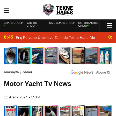
BOATS GROUP
YACHTS
SAIL BOATS GROUP
MOTORYACHTS
GROUP
GROUP
8:45
8:2
Eriş Pervane Üretim ve Tamirde Tekne Haber’de
anasayfa
haber
Motor Yacht Tv News
11 Aralık 2024 - 15:04