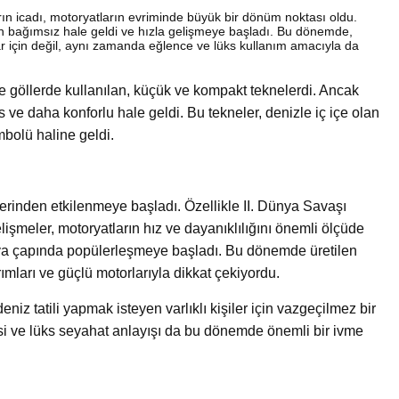
rın icadı, motoryatların evriminde büyük bir dönüm noktası oldu.
en bağımsız hale geldi ve hızla gelişmeye başladı. Bu dönemde,
ar için değil, aynı zamanda eğlence ve lüks kullanım amacıyla da
ve göllerde kullanılan, küçük ve kompakt teknelerdi. Ancak
ve daha konforlu hale geldi. Bu tekneler, denizle iç içe olan
mbolü haline geldi.
ilerinden etkilenmeye başladı. Özellikle II. Dünya Savaşı
işmeler, motoryatların hız ve dayanıklılığını önemli ölçüde
ünya çapında popülerleşmeye başladı. Bu dönemde üretilen
rımları ve güçlü motorlarıyla dikkat çekiyordu.
eniz tatili yapmak isteyen varlıklı kişiler için vazgeçilmez bir
risi ve lüks seyahat anlayışı da bu dönemde önemli bir ivme