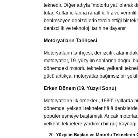
teknedir. Diğer adıyla “motorlu yat” olarak 
tutar. Kullanıcılarına rahatlık, hız ve veriml
benimseyen denizcilerin tercih ettiği bir tek
denizcilik ve teknoloji tarihine dayanır.
Motoryatların Tarihçesi
Motoryatların tarihçesi, denizcilik alanındaki
motoryatlar, 19. yüzyılın sonlarına doğru, b
dönemdeki motorlu tekneler, yelkenli teknel
gücü arttıkça, motoryatlar bağımsız bir şek
Erken Dönem (19. Yüzyıl Sonu)
Motoryatların ilk örnekleri, 1880’li yıllard
dönemde, yelkenli tekneler hâlâ denizlerd
popülerleşmeye başlamıştı. Ancak motorlar, ö
yelkenli teknelere yardımcı bir güç kaynağı 
Yüzyılın Başları ve Motorlu Teknelerin 