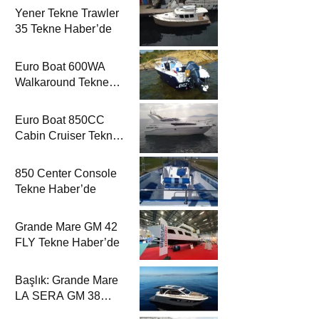
Yener Tekne Trawler
35 Tekne Haber’de
Euro Boat 600WA
Walkaround Tekne
Haber’de
Euro Boat 850CC
Cabin Cruiser Tekne
Haber’de
850 Center Console
Tekne Haber’de
Grande Mare GM 42
FLY Tekne Haber’de
Başlık: Grande Mare
LA SERA GM 38
Tekne Haber’de