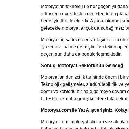
Motoryatlar, teknoloji ile her geçen yıl daha 
artırırken çevre dostu çözümler de ön plana 
hedefiyle üretilmektedir. Ayrıca, otonom sü
gelecekte motoryatlar çok daha bağımsız bir 
Motoryatlar, sadece deniz ulaşım aracı olm
“yüzen ev” haline gelmiştir. İleri teknolojile
geçen gün daha da popülerleşmektedir.
Sonuç: Motoryat Sektörünün Geleceği
Motoryatlar, denizcilik tarihinde önemli bi
Teknolojik gelişmeler, sürdürülebilirlik ve y
dostu ve konforlu bir hale gelmeye devam et
birleştirerek daha geniş kitlelere hitap etme
Motoryat.com ile Yat Alışverişinizi Kolayl
Motoryat.com, motoryat alıcıları ve satıcıları 
haber ve hizmetler hakkında detaylı bilgiye