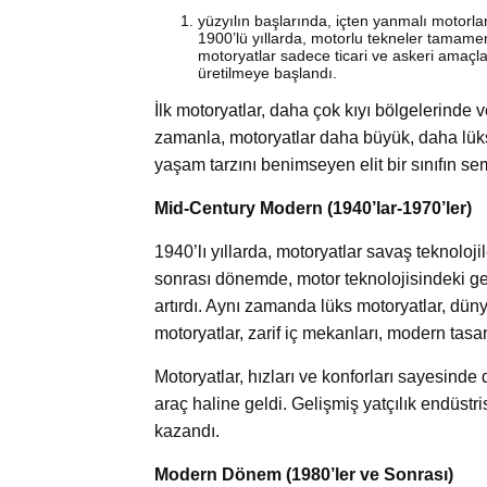
yüzyılın başlarında, içten yanmalı motorla
1900’lü yıllarda, motorlu tekneler tamam
motoryatlar sadece ticari ve askeri amaçl
üretilmeye başlandı.
İlk motoryatlar, daha çok kıyı bölgelerinde 
zamanla, motoryatlar daha büyük, daha lüks 
yaşam tarzını benimseyen elit bir sınıfın se
Mid-Century Modern (1940’lar-1970’ler)
1940’lı yıllarda, motoryatlar savaş teknoloj
sonrası dönemde, motor teknolojisindeki gel
artırdı. Aynı zamanda lüks motoryatlar, d
motoryatlar, zarif iç mekanları, modern tasa
Motoryatlar, hızları ve konforları sayesinde d
araç haline geldi. Gelişmiş yatçılık endüst
kazandı.
Modern Dönem (1980’ler ve Sonrası)