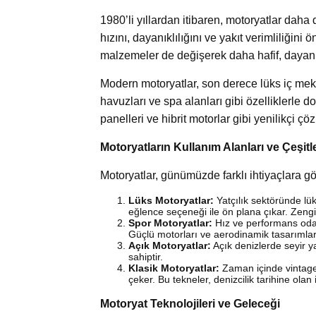
1980’li yıllardan itibaren, motoryatlar daha 
hızını, dayanıklılığını ve yakıt verimliliğini 
malzemeler de değişerek daha hafif, dayanık
Modern motoryatlar, son derece lüks iç meka
havuzları ve spa alanları gibi özelliklerle do
panelleri ve hibrit motorlar gibi yenilikçi ç
Motoryatların Kullanım Alanları ve Çeşitle
Motoryatlar, günümüzde farklı ihtiyaçlara gö
Lüks Motoryatlar:
Yatçılık sektöründe lük
eğlence seçeneği ile ön plana çıkar. Zengi
Spor Motoryatlar:
Hız ve performans odaklı
Güçlü motorları ve aerodinamik tasarımları
Açık Motoryatlar:
Açık denizlerde seyir ya
sahiptir.
Klasik Motoryatlar:
Zaman içinde vintage 
çeker. Bu tekneler, denizcilik tarihine olan 
Motoryat Teknolojileri ve Geleceği