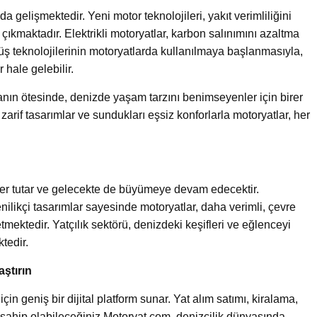
da gelişmektedir. Yeni motor teknolojileri, yakıt verimliliğini
çıkmaktadır. Elektrikli motoryatlar, karbon salınımını azaltma
rüş teknolojilerinin motoryatlarda kullanılmaya başlanmasıyla,
hale gelebilir.
anın ötesinde, denizde yaşam tarzını benimseyenler için birer
r, zarif tasarımlar ve sundukları eşsiz konforlarla motoryatlar, her
r yer tutar ve gelecekte de büyümeye devam edecektir.
enilikçi tasarımlar sayesinde motoryatlar, daha verimli, çevre
mektedir. Yatçılık sektörü, denizdeki keşifleri ve eğlenceyi
ktedir.
aştırın
için geniş bir dijital platform sunar. Yat alım satımı, kiralama,
 sahip olabileceğiniz Motoryat.com, denizcilik dünyasında