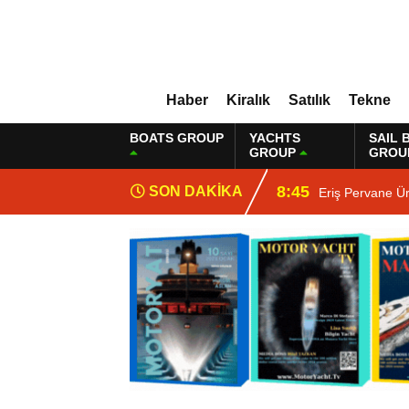
Haber
Kiralık
Satılık
Tekne
BOATS GROUP
YACHTS
SAIL 
GROUP
GROU
8:45
SON DAKİKA
Eriş Pervane Ü