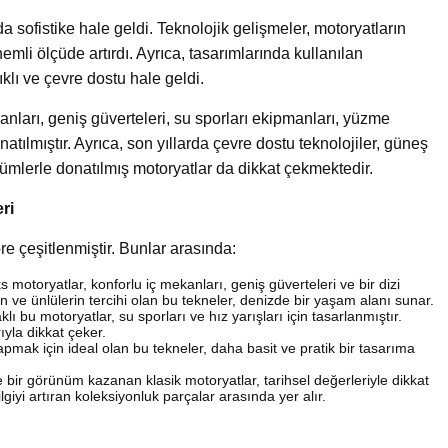
da sofistike hale geldi. Teknolojik gelişmeler, motoryatların
önemli ölçüde artırdı. Ayrıca, tasarımlarında kullanılan
lı ve çevre dostu hale geldi.
nları, geniş güverteleri, su sporları ekipmanları, yüzme
natılmıştır. Ayrıca, son yıllarda çevre dostu teknolojiler, güneş
özümlerle donatılmış motoryatlar da dikkat çekmektedir.
ri
re çeşitlenmiştir. Bunlar arasında:
s motoryatlar, konforlu iç mekanları, geniş güverteleri ve bir dizi
n ve ünlülerin tercihi olan bu tekneler, denizde bir yaşam alanı sunar.
 bu motoryatlar, su sporları ve hız yarışları için tasarlanmıştır.
yla dikkat çeker.
pmak için ideal olan bu tekneler, daha basit ve pratik bir tasarıma
bir görünüm kazanan klasik motoryatlar, tarihsel değerleriyle dikkat
ilgiyi artıran koleksiyonluk parçalar arasında yer alır.