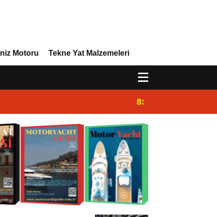
niz Motoru
Tekne Yat Malzemeleri
8:29
Efor Yacht Design