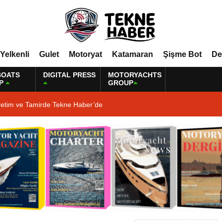
Yelkenli
Gulet
Motoryat
Katamaran
Şişme Bot
De
BOATS
DIGITAL PRESS
MOTORYACHTS
P
GROUP
retim ve Tamirde Tekne Haber’de