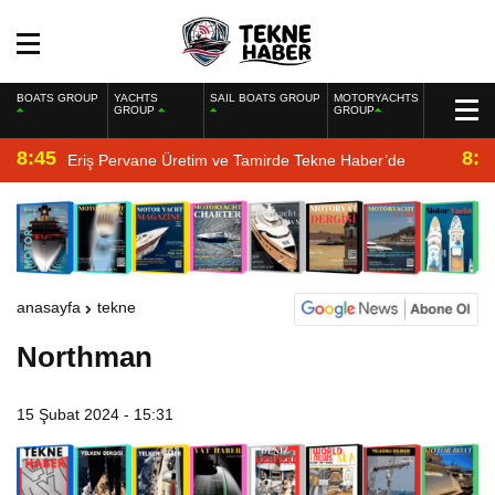
BOATS GROUP
YACHTS
SAIL BOATS GROUP
MOTORYACHTS
GROUP
GROUP
8:45
8:2
Eriş Pervane Üretim ve Tamirde Tekne Haber’de
anasayfa
tekne
Northman
15 Şubat 2024 - 15:31