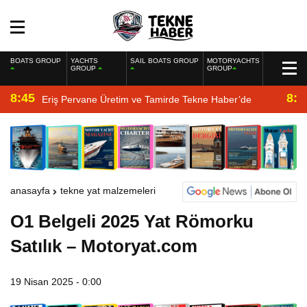
BOATS GROUP
YACHTS
SAIL BOATS GROUP
MOTORYACHTS
GROUP
GROUP
8:45
8:2
Eriş Pervane Üretim ve Tamirde Tekne Haber’de
anasayfa
tekne yat malzemeleri
O1 Belgeli 2025 Yat Römorku
Satılık – Motoryat.com
19 Nisan 2025 - 0:00