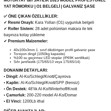
MOTORYAT’tan SATILIK 2025 MODEL PROFESYONEL
YAT RÖMORKU | O1 BELGELİ | GALVANİZ ŞASE
✅ ÖNE ÇIKAN ÖZELLİKLER:
✔
Resmi Onaylı:
Kara Yolları (O1) uygunluk belgeli
✔
Roller Sistem:
28 adet poliüretan makara ile tek
başınıza kolay yükleme
✔
Premium Malzemeler:
40x100x3mm 1. sınıf dikdörtgen profil galvaniz şase
Torsiyon dingil (1050kg kapasite)
%100 su geçirmez LED stoplar (IP69K sertifikalı)
Sıfır jant/lastik (175/65/13 veya 175/65/14)
DONANIM DETAYLARI:
•
Dingil:
Al-Ko/Schlegl/Knott/Çayırova
•
Kaplin:
Al-Ko/Schlegl/Knott/SPP (frensiz)
•
Ön Destek:
48’lik Al-Ko/Winterhoff/Knott
•
Çamurluk:
200-220 model Al-Ko/Domar
•
El Vinci:
1200Lb ithal