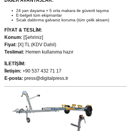
DİĞER AVANTAJLAR:
24 yan dayama + 5 orta makara ile güvenli taşıma
E-belgeli tüm ekipmanlar
Sıcak daldırma galvaniz koruma (tüm çelik aksam)
FİYAT & TESLİM:
Konum:
[Şehriniz]
Fiyat:
[X] TL (KDV Dahil)
Teslimat:
Hemen kullanıma hazır
İLETİŞİM:
İletişim:
+90 537 432 71 17
E-posta:
press@digitalpress.tr