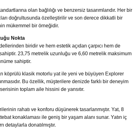
tandartlarına olan bağlılığı ve benzersiz tasarımlarıdır. Her bir
ları doğrultusunda özelleştirilir ve son derece dikkatli bir
enin mükemmel bir örneğidir.
ştuğu Nokta
ellerinden biridir ve hem estetik açıdan çarpıcı hem de
 sahiptir. 23,75 metrelik uzunluğu ve 6,60 metrelik maksimum
rünüme sahiptir.
an köprülü klasik motorlu yat ile yeni ve büyüyen Explorer
unmasıdır. Bu özellik, müşterilere denizde farklı bir deneyim
isinin toplam aile hissini de yansıtır.
erinin rahatı ve konforu düşünerek tasarlanmıştır. Yat, 8
ettebat konaklaması ile geniş bir yaşam alanı sunar. Yatın iç
n detaylarla donatılmıştır.