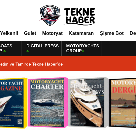
Yelkenli
Gulet
Motoryat
Katamaran
Şişme Bot
De
BOATS
DIGITAL PRESS
MOTORYACHTS
P
GROUP
retim ve Tamirde Tekne Haber’de