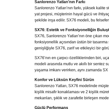
Sanlorenzo Yatları’nın Farkı
Sanlorenzo Yatları’nın farkı, yüksek kalite s
yat projesi, müşterinin hayal gücü ve ihtiyaç
şekilde inşa edilir. SX76 modeli, bu felsef
SX76: Estetik ve Fonksiyonelliğin Bulu
SX76, Sanlorenzo Yatları’nın öne çıkan mod
fonksiyonellik açısından üstün bir tasarıma
genişliğiyle SX76, zarif ve etkileyici bir gö
SX76’nın en çarpıcı özelliklerinden biri, uç
modeli arasında mutlu ve akıllı bir sentez s
yaşama imkanı verirken, aynı zamanda SX ser
Konfor ve Lüksün Keyfini Sürün
Sanlorenzo Yatları, SX76 modelinde müşteril
kişilik misafir konaklaması ve 2 kişilik mür
mekanları, şıklık ve zarafetle birleşen moder
Güçlü Performans