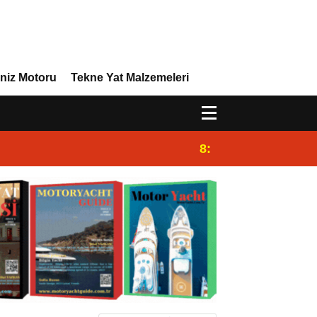
niz Motoru
Tekne Yat Malzemeleri
8:29
Efor Yacht Design