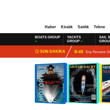
Haber
Kiralık
Satılık
Tekne
BOATS GROUP
YACHTS
SAIL 
GROUP
GROU
8:45
SON DAKİKA
Eriş Pervane Ü