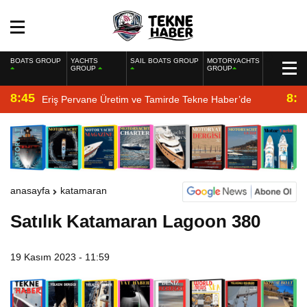
BOATS GROUP
YACHTS
SAIL BOATS GROUP
MOTORYACHTS
GROUP
GROUP
8:45
8:2
Eriş Pervane Üretim ve Tamirde Tekne Haber’de
anasayfa
katamaran
Satılık Katamaran Lagoon 380
19 Kasım 2023 - 11:59