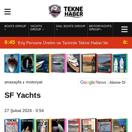
BOATS GROUP
YACHTS
SAIL BOATS GROUP
MOTORYACHTS
GROUP
GROUP
8:45
8:2
Eriş Pervane Üretim ve Tamirde Tekne Haber’de
anasayfa
motoryat
SF Yachts
27 Şubat 2024 - 0:54