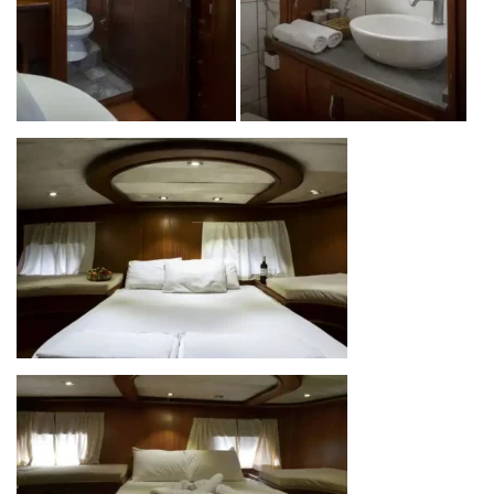
Yattayım Turizm A.Ş.
, eşsiz bir yat deneyimi sunarak mavi
yolculuğunuzu unutulmaz kılmayı amaçlıyor. Lüks tekne
kiralama hizmetlerimizle, hayalinizdeki tatili gerçeğe
dönüştürmek için profesyonel ekibimizle her an
yanınızdayız. Türkiye’nin en güzel koylarında, hem
dinlendirici hem de özel bir tatil deneyimi için sizinle