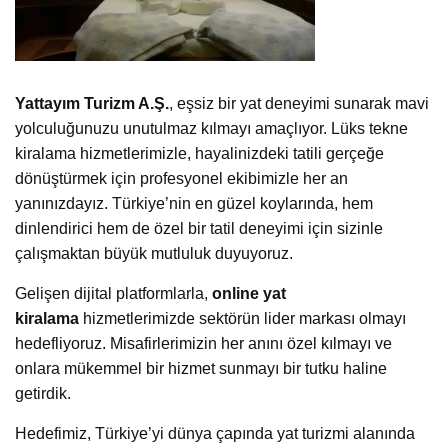
çalışmaktan büyük mutluluk duyuyoruz.
Gelişen dijital platformlarla,
online yat
kiralama
hizmetlerimizde sektörün lider markası olmayı
hedefliyoruz. Misafirlerimizin her anını özel kılmayı ve
onlara mükemmel bir hizmet sunmayı bir tutku haline
getirdik.
Hedefimiz, Türkiye’yi dünya çapında yat turizmi alanında
önde gelen destinasyonlardan biri yapmak. Güçlü
altyapımız, uzman ekibimiz ve geniş yat filosuyla, her
misafirimize mükemmel bir seyahat deneyimi sunuyoruz.
Misafir memnuniyetini ön planda tutarak, her ayrıntıya özen
gösteriyoruz. Yolculuk sonrası geribildirimleriniz bizim için
değerli; sürekli olarak hizmetlerimizi iyileştiriyor, her tatili
daha da özel hale getiriyoruz.
Yattayım, her yeni sezonla birlikte yenilikçi ve dinamik bir
yaklaşım benimseyerek, her tatili daha keyifli hale getirmek