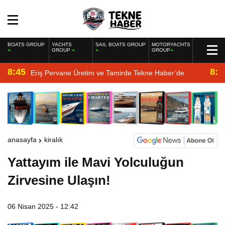
BOATS GROUP
YACHTS
SAIL BOATS GROUP
MOTORYACHTS
GROUP
GROUP
8:45
8:2
Eriş Pervane Üretim ve Tamirde Tekne Haber’de
anasayfa
kiralık
Yattayım ile Mavi Yolculuğun
Zirvesine Ulaşın!
06 Nisan 2025 - 12:42