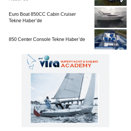
SON DAKİKA
Eriş Pervane Üretim ve Tamirde Tekne Haber’de
1
22 Haziran 2026-08:45
Efor Yacht Design Yat Refit ve Bakımda Tekne
2
Haber’de
22 Haziran 2026-08:29