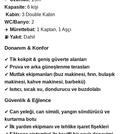
Kapasite:
6 kişi
️
Kabin:
3 Double Kabin
WC/Banyo:
2
‍✈️
Mürettebat:
1 Kaptan, 1 Aşçı
⛽
Yakıt:
Dahil
Donanım & Konfor
✔
Tik kokpit & geniş güverte alanları
✔
Pruva ve arka güneşlenme terasları
✔
Mutfak ekipmanları (buz makinesi, fırın, bulaşık
makinesi, kahve makinesi, barbekü)
✔
Isıtıcı, sıcak su, dondurucu ve buzdolabı
Güvenlik & Eğlence
✔
Can yeleği, can simidi, yangın söndürücü ve
kurtarma botu
✔
İlk yardım ekipmanı ve tehlike işaret fişekleri