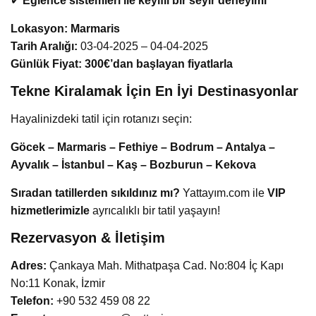
✔
Eğlence sistemleri ile keyifli bir seyir deneyimi
Lokasyon:
Marmaris
Tarih Aralığı:
03-04-2025 – 04-04-2025
Günlük Fiyat:
300€’dan başlayan fiyatlarla
Tekne Kiralamak İçin En İyi Destinasyonlar
Hayalinizdeki tatil için rotanızı seçin:
Göcek – Marmaris – Fethiye – Bodrum – Antalya –
Ayvalık – İstanbul – Kaş – Bozburun – Kekova
Sıradan tatillerden sıkıldınız mı?
Yattayım.com ile
VIP
hizmetlerimizle
ayrıcalıklı bir tatil yaşayın!
Rezervasyon & İletişim
Adres:
Çankaya Mah. Mithatpaşa Cad. No:804 İç Kapı
No:11 Konak, İzmir
Telefon:
+90 532 459 08 22