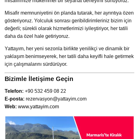
misafirimize mükemmel bir seyahat deneyimi sunuyoruz.
Misafir memnuniyetini ön planda tutarak, her ayrıntıya özen
gösteriyoruz. Yolculuk sonrası geribildirimleriniz bizim için
değerli; sürekli olarak hizmetlerimizi iyileştiriyor, her tatili
daha da özel hale getiriyoruz.
Yattayım, her yeni sezonla birlikte yenilikçi ve dinamik bir
yaklaşım benimseyerek, her tatili daha keyifli hale getirmek
için çalışmalarını sürdürüyor.
Bizimle İletişime Geçin
Telefon:
+90 532 459 08 22
E-posta:
rezervasyon@yattayim.com
We
b:
www.yattayim.com