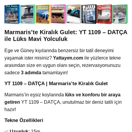
Marmaris’te Kiralık Gulet: YT 1109 – DATÇA
ile Lüks Mavi Yolculuk
Ege ve Güney kıyılarında benzersiz bir tatil deneyimi
yaşamak ister misiniz?
Yattayım.com
ile yüzlerce tekne
arasından size en uygun olanı seçin, rezervasyonunuzu
sadece
3 adımda
tamamlayın!
YT 1109 – DATÇA | Marmaris’te Kiralık Gulet
Marmaris’in eşsiz koylarında
lüks ve konforu bir araya
getiren
YT 1109 – DATÇA, unutulmaz bir deniz tatili için
hazır!
Tekne Özellikleri
✅
Uzunluk:
15m