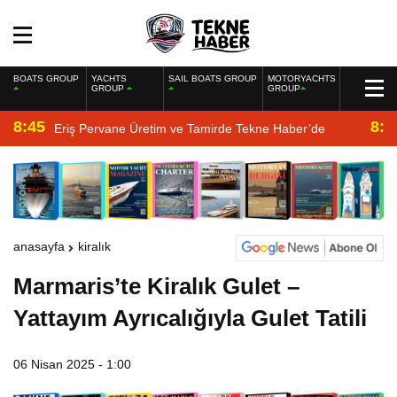
BOATS GROUP
YACHTS
SAIL BOATS GROUP
MOTORYACHTS
GROUP
GROUP
8:45
8:2
Eriş Pervane Üretim ve Tamirde Tekne Haber’de
anasayfa
kiralık
Marmaris’te Kiralık Gulet –
Yattayım Ayrıcalığıyla Gulet Tatili
06 Nisan 2025 - 1:00