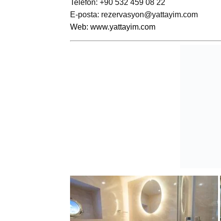
Telefon: +90 532 459 08 22
E-posta:
rezervasyon@yattayim.com
Web:
www.yattayim.com