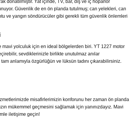
donatılmıştır. Yat içinde, TV, bar, dış ve iç hoparlör
unuyor. Güvenlik de en ön planda tutulmuş; can yelekleri, can
botu ve yangın söndürücüler gibi gerekli tüm güvenlik önlemleri
i
e mavi yolculuk için en ideal bölgelerden biri. YT 1227 motor
geçirebilir, sevdiklerinizle birlikte unutulmaz anılar
ile, tam anlamıyla özgürlüğün ve lüksün tadını çıkarabilirsiniz.
hizmetlerimizde misafirlerimizin konforunu her zaman ön planda
ınızın mükemmel geçmesini sağlamak için yanınızdayız. Mavi
mle iletişime geçin!