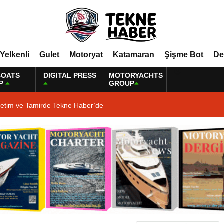
Yelkenli
Gulet
Motoryat
Katamaran
Şişme Bot
De
BOATS
DIGITAL PRESS
MOTORYACHTS
P
GROUP
retim ve Tamirde Tekne Haber’de