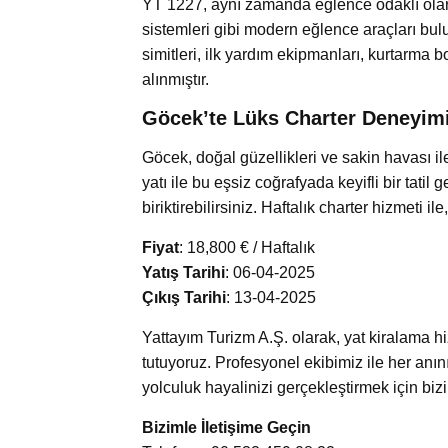
YT 1227, aynı zamanda eğlence odaklı olarak 
sistemleri gibi modern eğlence araçları bul
simitleri, ilk yardım ekipmanları, kurtarma 
alınmıştır.
Göcek’te Lüks Charter Deneyim
Göcek, doğal güzellikleri ve sakin havası il
yatı ile bu eşsiz coğrafyada keyifli bir tatil 
biriktirebilirsiniz. Haftalık charter hizmeti 
Fiyat
: 18,800 € / Haftalık
Yatış Tarihi
: 06-04-2025
Çıkış Tarihi
: 13-04-2025
Yattayım Turizm A.Ş. olarak, yat kiralama 
tutuyoruz. Profesyonel ekibimiz ile her an
yolculuk hayalinizi gerçekleştirmek için bizi
Bizimle İletişime Geçin