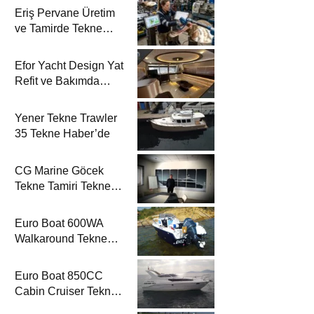
Eriş Pervane Üretim
ve Tamirde Tekne
Haber’de
Efor Yacht Design Yat
Refit ve Bakımda
Tekne Haber’de
Yener Tekne Trawler
35 Tekne Haber’de
CG Marine Göcek
Tekne Tamiri Tekne
Haber’de
Euro Boat 600WA
Walkaround Tekne
Haber’de
Euro Boat 850CC
Cabin Cruiser Tekne
Haber’de