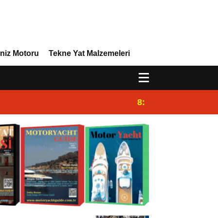
niz Motoru
Tekne Yat Malzemeleri
8:29
Efor Yacht Design