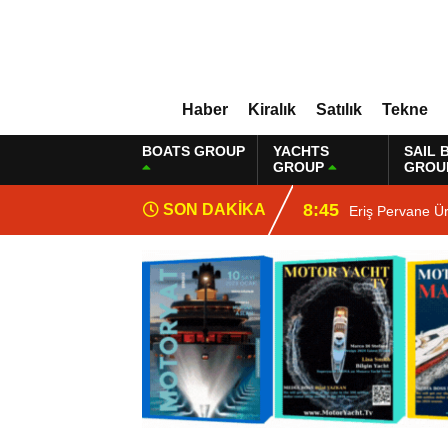
Haber
Kiralık
Satılık
Tekne
BOATS GROUP
YACHTS
SAIL 
GROUP
GROU
8:45
SON DAKİKA
Eriş Pervane Ü