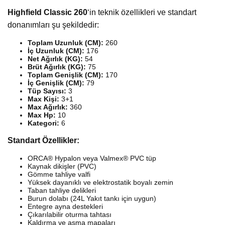
Highfield Classic 260
‘in teknik özellikleri ve standart
donanımları şu şekildedir:
Toplam Uzunluk (CM):
260
İç Uzunluk (CM):
176
Net Ağırlık (KG):
54
Brüt Ağırlık (KG):
75
Toplam Genişlik (CM):
170
İç Genişlik (CM):
79
Tüp Sayısı:
3
Max Kişi:
3+1
Max Ağırlık:
360
Max Hp:
10
Kategori:
6
Standart Özellikler:
ORCA® Hypalon veya Valmex® PVC tüp
Kaynak dikişler (PVC)
Gömme tahliye valfi
Yüksek dayanıklı ve elektrostatik boyalı zemin
Taban tahliye delikleri
Burun dolabı (24L Yakıt tankı için uygun)
Entegre ayna destekleri
Çıkarılabilir oturma tahtası
Kaldırma ve asma mapaları