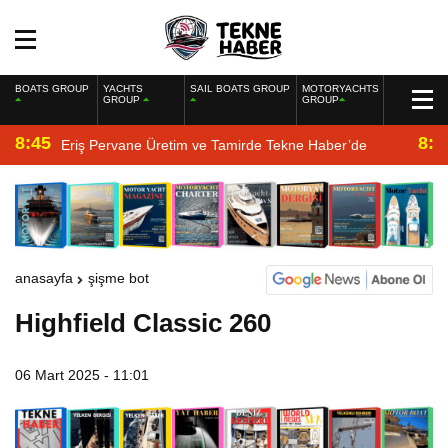
BOATS GROUP
YACHTS
SAIL BOATS GROUP
MOTORYACHTS
GROUP
GROUP
8:45
8:2
Eriş Pervane Üretim ve Tamirde Tekne Haber’de
anasayfa
şişme bot
Highfield Classic 260
06 Mart 2025 - 11:01