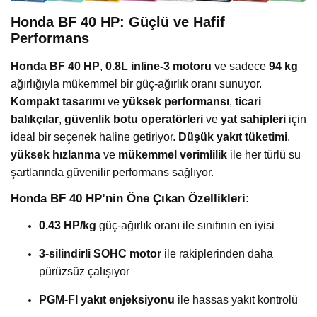
Honda BF 40 HP: Güçlü ve Hafif
Performans
Honda BF 40 HP
,
0.8L inline-3 motoru
ve sadece
94 kg
ağırlığıyla mükemmel bir güç-ağırlık oranı sunuyor.
Kompakt tasarımı
ve
yüksek performansı
,
ticari
balıkçılar
,
güvenlik botu operatörleri
ve
yat sahipleri
için
ideal bir seçenek haline getiriyor.
Düşük yakıt tüketimi
,
yüksek hızlanma
ve
mükemmel verimlilik
ile her türlü su
şartlarında güvenilir performans sağlıyor.
Honda BF 40 HP’nin Öne Çıkan Özellikleri:
0.43 HP/kg
güç-ağırlık oranı ile sınıfının en iyisi
3-silindirli SOHC motor
ile rakiplerinden daha
pürüzsüz çalışıyor
PGM-FI yakıt enjeksiyonu
ile hassas yakıt kontrolü