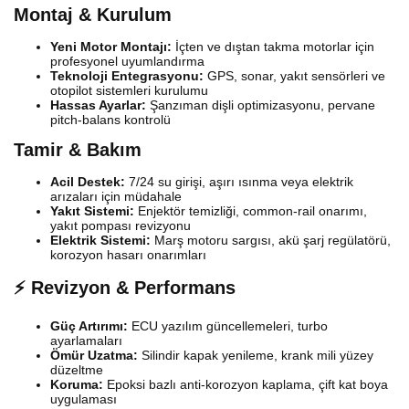
Montaj & Kurulum
Yeni Motor Montajı:
İçten ve dıştan takma motorlar için
profesyonel uyumlandırma
Teknoloji Entegrasyonu:
GPS, sonar, yakıt sensörleri ve
otopilot sistemleri kurulumu
Hassas Ayarlar:
Şanzıman dişli optimizasyonu, pervane
pitch-balans kontrolü
Tamir & Bakım
Acil Destek:
7/24 su girişi, aşırı ısınma veya elektrik
arızaları için müdahale
Yakıt Sistemi:
Enjektör temizliği, common-rail onarımı,
yakıt pompası revizyonu
Elektrik Sistemi:
Marş motoru sargısı, akü şarj regülatörü,
korozyon hasarı onarımları
⚡ Revizyon & Performans
Güç Artırımı:
ECU yazılım güncellemeleri, turbo
ayarlamaları
Ömür Uzatma:
Silindir kapak yenileme, krank mili yüzey
düzeltme
Koruma:
Epoksi bazlı anti-korozyon kaplama, çift kat boya
uygulaması