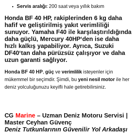
Servis aralığı
: 200 saat veya yıllık bakım
Honda BF 40 HP, rakiplerinden
6 kg daha
hafif
ve
geliştirilmiş yakıt verimliliği
sunuyor.
Yamaha F40
ile karşılaştırıldığında
daha güçlü,
Mercury 40HP
‘den ise daha
hızlı kalkış yapabiliyor. Ayrıca,
Suzuki
DF40
‘tan daha pürüzsüz çalışıyor ve
daha
uzun garanti
sağlıyor.
Honda BF 40 HP
,
güç
ve
verimlilik
isteyenler için
mükemmel bir seçimdir. Şimdi, bu
yeni nesil motor
ile her
deniz yolculuğunuzu keyifli hale getirebilirsiniz.
CG
Marine
– Uzman Deniz Motoru Servisi |
Master Ceyhan Güvenç
Deniz Tutkunlarının Güvenilir Yol Arkadaşı