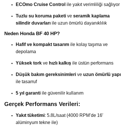
ECOmo Cruise Control
ile yakıt verimliliği sağlıyor
Tuzlu su koruma paketi
ve
seramik kaplama
silindir duvarları
ile uzun ömürlü dayanıklılık
Neden Honda BF 40 HP?
Hafif ve kompakt tasarım
ile kolay taşıma ve
depolama
Yüksek tork
ve
hızlı kalkış
ile üstün performans
Düşük bakım gereksinimleri
ve
uzun ömürlü yapı
ile tasarruf
5 yıl garanti
ile güvenilir kullanım
Gerçek Performans Verileri:
Yakıt tüketimi
: 5.8L/saat (4000 RPM’de 16′
alüminyum tekne ile)