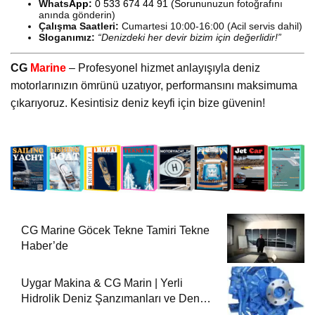
Whats
App:
0 533 674 44 91
(Sorun
unuzun fotoğrafını
anında gönderin)
Çalışma Saatleri:
Cumartesi 10:00-16:00 (Acil servis dahil)
Sloganımız:
“Denizdeki her devir bizim için değerlidir!”
CG
Marine
– Profesyonel hizmet anlayışıyla deniz
motorlarınızın ömrünü uzatıyor, performansını maksimuma
çıkarıyoruz. Kesintisiz deniz keyfi için bize güvenin!
CG Marine Göcek Tekne Tamiri Tekne
Haber’de
Uygar Makina & CG Marin | Yerli
Hidrolik Deniz Şanzımanları ve Deniz
Motorları