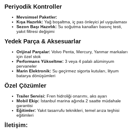
Periyodik Kontroller
Mevsimsel Paketler:
Kışa Hazırlık:
Yağ boşaltma, iç pas önleyici jel uygulaması
Sezon Başı Hazırlık:
Su soğutma kanalları basınç testi,
yakıt filtresi değişimi
Yedek Parça & Aksesuarlar
Orijinal Parçalar:
Volvo Penta, Mercury, Yanmar markaları
için özel stok
Performans Yükseltme:
3 veya 4 palalı alüminyum
pervaneler
Marin Elektronik:
Su geçirmez sigorta kutuları, lityum
batarya dönüşümleri
Özel Çözümler
Trailer Servisi:
Fren hidroliği onarımı, aks ayarı
Mobil Ekip:
İstanbul marina ağında 2 saatte müdahale
garantisi
Eğitimler:
Yakıt tasarrufu teknikleri, temel arıza teşhisi
eğitimleri
İletişim: