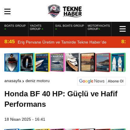
BOATS GROUP
YACHTS
SAIL BOATS GROUP
MOTORYACHTS
GROUP
GROUP
8:45
8:2
Eriş Pervane Üretim ve Tamirde Tekne Haber’de
anasayfa
deniz motoru
Honda BF 40 HP: Güçlü ve Hafif
Performans
18 Nisan 2025 - 16:41